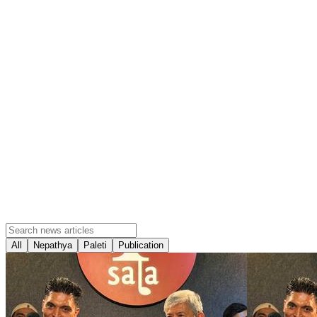
All
Nepathya
Paleti
Publication