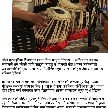
पाँचौं प्रस्तुतिमा शिवशंकर थापा निकै भावुक देखिन्थे । संगीतकार बलराम
समालले धुन भरेको 'कति साह्रो फाटेछु म' बोलको गीत आफ्नी श्रीमतीको
अवसानपछिको एक्लोपनबाट अभिप्रेरित भएको सन्दर्भ कोट्याउँदा थापाका गह
रसिला देखिन्थे ।
दोस्रो खण्डमा गायक तथा संगीतकार दीप श्रेष्ठको कण्ठमा प्रसिद्ध भएका
गीतहरू समावेश गरिएका थिए । दर्शक दीर्घामा उपस्थित संगीतकार तथा गायक
दीप श्रेष्ठ नयाँ पुस्ताका कण्ठ शिल्पीबाट आफ्ना रचनाहरू सुन्दा मुग्ध देखिन्थे ।
यस खण्डको पहिलो प्रस्तुति 'मेरो आँखामा भरदिन बादल छाइरह्यो' बोलको गीत
रहेको थियो । यस गीतको रचना-गर्भ उल्लेख गर्ने क्रममा गीतकार थापाले झापा
विद्रोहका बन्दीहरूलाई जेल सार्ने क्रममा भएको 'सुखानी हत्याकाण्ड'को सम्झना