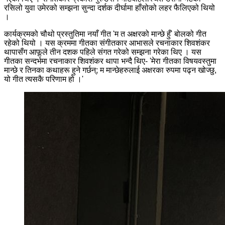
रसिलो युवा उमेरको सम्झना सुन्दा दर्शक दीर्घामा हाँसोको लहर फैलिएको थियो
।
कार्यक्रमको चौथो प्रस्तुतिमा नयाँ गीत 'म त अक्षरको मान्छे हुँ' बोलको गीत
रहेको थियो । यस क्रममा गीतका संगीतकार आभासले रचनाकार शिवशंकर
थापासँग आफूले तीन दशक पहिले संगत गरेको सम्झना गरेका थिए । यस
गीतका सन्दर्भमा रचनाकार शिवशंकर थापा भन्दै थिए- 'मेरा गीतका विषयवस्तुमा
मान्छे र तिनका कथाहरू हुने गर्छन्; म मान्छेहरुलाई अक्षरका रुपमा पढ्न खोज्छु,
यो गीत त्यसकै परिणाम हो ।'