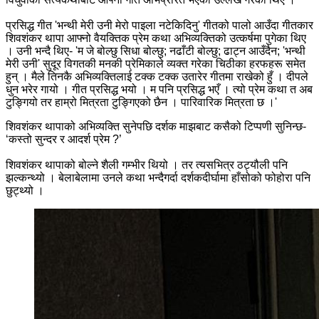
प्रसिद्ध गीत 'भन्थी मेरी उनी मेरो पाइला नटेकिदिनु' गीतको पालो आउँदा गीतकार
शिवशंकर थापा आफ्नो वैयक्तिक प्रेम कथा अभिव्यक्तिको उत्कर्षमा पुगेका थिए
। उनी भन्दै थिए- 'म जे बोल्छु सिधा बोल्छु; नढाँटी बोल्छु; ढाट्न आउँदैन; 'भन्थी
मेरी उनी' सुदूर विगतकी मनकी प्रेमिकाले व्यक्त गरेका चिठीका हरफहरू समेत
हुन् । मैले तिनकै अभिव्यक्तिलाई टक्क टक्क उतारेर गीतमा राखेको हुँ । दीपले
धुन भरेर गायो । गीत प्रसिद्ध भयो । म पनि प्रसिद्ध भएँ । त्यो प्रेम कथा त अब
टुङ्गियो तर हाम्रो मित्रता टुङ्गिएको छैन । पारिवारिक मित्रता छ ।'
शिवशंकर थापाको अभिव्यक्ति सुनेपछि दर्शक माझबाट कसैको टिप्पणी सुनिन्छ-
‘कस्तो सुन्दर र आदर्श प्रेम ?’
शिवशंकर थापाको बोल्ने शैली गम्भीर थियो । तर त्यसभित्र ठट्यौली पनि
झल्कन्थ्यो । बेलाबेलामा उनले कथा भन्दैगर्दा दर्शकदीर्घामा हाँसोको फोहोरा पनि
छुट्थ्यो ।