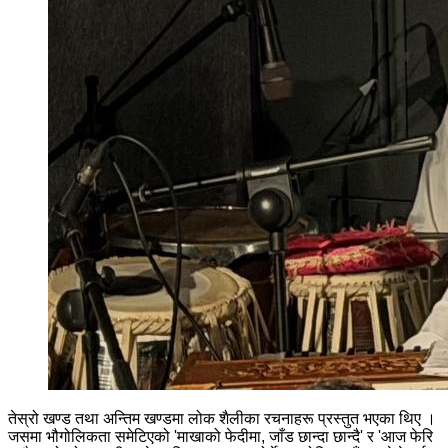
तेस्रो खण्ड तथा अन्तिम खण्डमा लोक शैलीका रचनाहरू प्रस्तुत भएका थिए ।
जसमा भौगोलिकता समेटिएको 'माखाको फेदीमा, जाँड छान्दा छान्दै' र 'आज फेरि