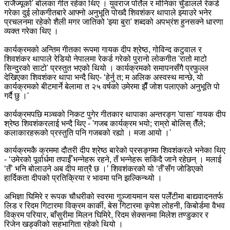
राजैज्यूको' बोलका गीत रहेका थिए । युवराज पोर्तेल र मोनिका चुँडालले रेकर्ड
गरेका दुई लोकगीतबारे आफ्नो अनुभूति पोख्दै शिवशंकर थापाले झ्याउरे भनेर
प्रचलनमा रहेको शैली मगर जातिको 'झ्या बुरा' शब्दको अपभ्रंश हुनसक्ने धारणा
व्यक्त गरेका थिए ।
कार्यक्रमको अन्तिम गीतका रूपमा गायक दीप श्रेष्ठ, गोविन्द कटुवाल र
शिवशंकर थापाले रेडियो नेपालमा रेकर्ड गरेको पुरानो लोकगीत 'रातो माटो
सिन्दुरको साटो' प्रस्तुत भएको थियो । कार्यक्रमको समापनसँगै प्रफुल्ल
देखिएका शिवशंकर थापा भन्दै थिए- ‘हेर्नु त; म अलिक अस्वस्थ मान्छे, यो
कार्यक्रमको बीटमार्ने बेलामा त २५ वर्षको उमेरमा झैँ जोश पलाएको अनुभूति पो
गर्दै छु ।'
कार्यक्रमपछि मञ्चको निकट पुगेर गीतकार थापाका अन्तरङ्ग 'पासा' गायक दीप
श्रेष्ठ शिवशंकरलाई भन्दै थिए - 'गजब कार्यक्रम भयो; राम्रो बोलिस् तैँले;
कलाकारहरूको प्रस्तुति पनि गजबको रह्यो । मजा आयो ।'
कार्यक्रमकै क्रममा दौतरी दीप श्रेष्ठ बारेको प्रसङ्गमा शिवशंकरले भनेका थिए
- ‘उमेरको पूर्वार्धमा तपाईँ भन्नेहरू रहने, तँ भन्नेहरू सकिंदै जाने रहेछन् । मलाई
‘तँ’ भनि बोलाउने अब दीप मात्रै छ ।’ शिवशंकरको यो ‘तँ’सँग जोडिएको
हार्दिकता दीपको प्रतिक्रिया र भावमा पनि झल्किन्थ्यो ।
अभिज्ञा घिमिरे र रूपक चौधरीको स्वरमा गुञ्जायमान यस पलेँटीमा बाद्यवादनतर्फ
लिड र रिदम गिटारमा विक्रम कार्की, बेस गिटारमा कृपेश लोहनी, किबोर्डमा वैभव
विक्रम परियार, बाँसुरीमा मिलन घिमिरे, रिदम सेक्सनमा मिलेश तण्डुकार र
रिजेन खड्कीको सहभागिता रहेको थियो ।