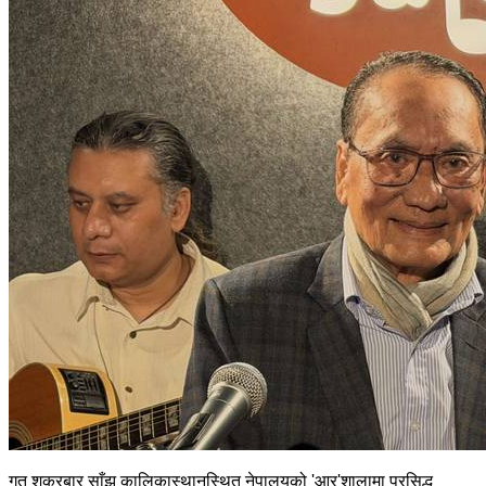
गत शुक्रबार साँझ कालिकास्थानस्थित नेपालयको 'आर'शालामा प्रसिद्ध