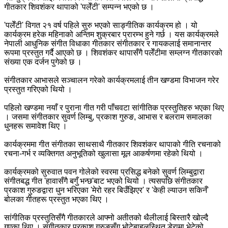
गीतकार शिवशंकर थापाको 'पलेँटी' सम्पन्न भएको छ ।
'पलेँटी' विगत २१ वर्ष पहिले सुरु भएको साङ्गीतिक कार्यक्रम हो । यो
कार्यक्रम हरेक महिनाको अन्तिम शुक्रबार प्रारम्भ हुने गर्छ । यस कार्यक्रमले
नेपाली आधुनिक संगीत विधाका गीतकार संगीतकार र गायकलाई समानान्तर
रूपमा प्रस्तुत गर्दै आएको छ । शिवशंकर थापासँगै पलेँटीमा सम्लग्न गीतकारको
संख्या एक दर्जन पुगेको छ ।
संगीतकार आभासले सञ्चालन गरेको कार्यक्रमलाई तीन खण्डमा विभाजन गरेर
प्रस्तुत गरिएको थियो ।
पहिलो खण्डमा नयाँ र पुराना गीत गरी पाँचवटा सांगीतिक प्रस्तुतिहरु भएका थिए
। जसमा संगीतकार सुवर्ण लिम्बु, प्रकाश गुरुङ, आभास र बलराम समालका
धुनहरू समावेश थिए ।
कार्यक्रममा गीत संगीतका साथसाथै गीतकार शिवशंकर थापाको गीति रचनाको
रचना-गर्भ र व्यक्तिगत अनुभूतिको खुलासा मूल आकर्षणमा रहेको थियो ।
कार्यक्रमको सुरुवात पवन गोलेको स्वरमा प्रसिद्ध बनेको सुवर्ण लिम्बुद्वारा
संगीतबद्ध गीत 'हावासँगै बगुँ भन्छ'बाट भएको थियो । त्यसपछि संगीतकार
प्रकाश गुरुङद्वारा धुन भरिएका 'मेरो रहर बिउँझिएर' र 'केही ल्याउन सकिनँ'
बोलका गीतहरू प्रस्तुत भएका थिए ।
सांगीतिक प्रस्तुतिसँगै गीतकारले आफ्नो अतीतको थैलीलाई बिस्तारै खोल्दै
गएका थिए । संगीतकार प्रकाश गुरुङसँग भोटेबाहलस्थित डेरामा भेटेको