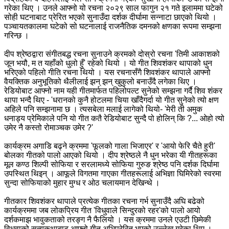
गरेका थिए । उनले आफ्नो यो रचना २०२९ साल फागुन २१ गते इलाममा घटेको
सोही घटनाबाट प्रेरित भएको सुनाउँदा दर्शक दीर्घामा सन्नाटा छाएको थियो ।
पञ्चायतकालमा घटेको सो घटनालाई राजनैतिक दमनको क्षणका रूपमा सम्झना
गरिन्छ ।
दीप श्रेष्ठद्वारा संगीतबद्ध रचना सुनाउने क्रमको दोस्रो रचना 'तिमी आकाशको
जून भयौ, म त यहाँको धुलो हुँ' रहेको थियो । यो गीत शिवशंकर थापाको धुन
भरिएको पहिलो गीति रचना थियो । यस रचनासँगै शिवशंकर थापाले आफ्नो
वैयक्तिक अनुभूतिको थैलीलाई झन् झन् खुकुलो बनाउँदै लगेका थिए ।
रेडियोबाट आफ्नो नाम यही गीतमार्फत पहिलोपल्ट सुनेको सम्झना गर्दै शिव शंकर
थापा भन्दै थिए - 'धरानको कुनै होटलमा चिया खाँदैगर्दा यो गीत सुनेको त्यो क्षण
अहिले पनि सम्झनामा छ । त्यसबेला मलाई लागेको थियो- 'मेरी ती अमुक
धनाड्य प्रेमिकाले पनि यो गीत कतै रेडियोबाट सुन्दै पो होलिन् कि ?... ओहो त्यो
उमेर नै कस्तो रोमाञ्चक उमेर ?'
कार्यक्रम अगाडि बढ्ने क्रममा 'फूलको गाला भिजाएर' र 'आयो फेरि चैते हुरी'
बोलका गीतको पालो आएको थियो । दीप श्रेष्ठले नै धुन भरेका यी गीतहरूका
मूल कण्ठ शिल्पी सोफिया र सरलामध्ये सोफिया गुरुङ श्रेष्ठ पनि दर्शक दिर्घामा
उपस्थित थिइन् । आफूले विगतमा गाएका गीतहरूलाई अभिज्ञा घिमिरेको स्वरमा
सुन्दा सोफियाको मुहार मुग्ध र ओठ चलायमान देखिन्थे ।
गीतकार शिवशंकर थापाले प्रत्येक गीतका रचना गर्भ सुनाउँदै अघि बढेको
कार्यक्रममा जब लोकप्रिय गीत 'विधुवाले सिन्दुरको रहर'को पालो आयो
दर्शकमाझ भावुकताको तरङ्ग नै फैलियो । यस क्रममा उनले एउटी छिमेकी
विधुवाको सत्यकथाबाट आफ्नो गीत अभिप्रेरित भएको उल्लेख गरेका थिए ।