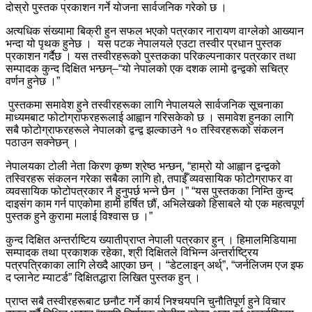
दोस्रो पुस्तक प्रकाशन गर्ने योजना सार्वजनिक गरेको छ ।
अत्यधिक संख्यामा बिक्री हुन सफल भएको पत्रकार नारायण वाग्लेको आख्यान
भन्दा यो पृथक हुनेछ । यस पटक नेपालयले एउटा तस्वीर प्रधान पुस्तक
प्रकाशन गर्दैछ । यस तस्वीरहरूको पुस्तकका परिकल्पनाकार पत्रकार तथा
सम्पादक कुन्द दिक्षित भन्छन्–“यो नेपालको एक दशक लामो द्वन्द्वको सचित्र
वर्णन हुनेछ ।”
पुस्तकमा समावेश हुने तस्वीरहरूका लागि नेपालयले सार्वजनिक सूचनाका
माध्यमबाट फोटोग्राफरहरूलाई आह्वान गरिसकेको छ । समावेश हुनका लागि
सबै फोटोग्राफरहरूले नेपालको द्वन्द्व झल्काउने १० तस्विरहरूको संकलन
पठाउन सक्नेछन् ।
नेपालयका टोली नेता किरण कृष्ण श्रेष्ठ भन्छन्, “हाम्रो यो आह्वान द्वन्द्वको
तस्विरहरू संकलन गरेका सबैका लागि हो, तपाईँ व्यवसायिक फोटोग्राफर वा
व्यवसायिक फोटोपत्रकार नै हुनुपर्छ भन्ने छैन ।” “यस पुस्तकका निम्ति कुन्द
दाइसंग काम गर्न पाएकोमा हामी हर्षित छौं, अभिलेखको हिसाबले यो एक महत्वपूर्ण
पुस्तक हुने कुरामा मलाई विश्वास छ ।”
कुन्द दिक्षित अन्तर्राष्टिय ख्यातीप्राप्त नेपाली पत्रकार हुन् । हिमालमिडियामा
सम्पादक तथा प्रकाशक रहेका, श्री दिक्षितले विभिन्न अन्तर्राष्ट्रिय
पत्रपत्रिकाका लागि लेख्दै आएका छन् । “डेटलाइन् अर्थ्”, “जर्नलिजम एज इफ
द प्लानेट म्याटर्ड” दिक्षितद्धारा लिखित पुस्तक हुन् ।
प्राप्त सबै तस्वीरहरूबाट छनौट गर्ने कार्य निश्चयपनि चुनौतिपूर्ण हुने विचार