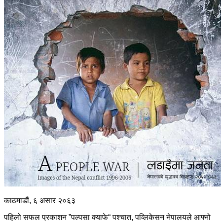
काठमाडौं, ६ असार २०६३
पहिलो सफल प्रकाशन ”पल्पसा क्याफे“ पश्चात, पव्लिकेसन नेपालयले आफ्नो