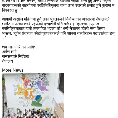
व्यक्त गर्दै दिक्षित भन्छन्,“यद्यपि निर्णयक टोलीमा रहेका अन्य दुई अन्तर्राष्ट्रिय
सदस्यहरूको सहयोगमा प्रतिनिधिमूलक तथा उच्च स्तरको छनौट हुने कुरामा म
विश्वस्त छु ।”
आगामी असोज महिनामा हुने उक्त पुस्तकको विमोचनका अवसरमा नेपालयले
छनौटमा परेका तस्वीरहरूको प्रदर्शनी पनि गर्नेछ । “हालसम्म प्राप्त
प्रतिक्रियाबाट हामी उत्साहित भएका छौं” भन्दै नेपालय टोली नेता किरण
भन्छन्, “दुर्गम क्षेत्रका फोटोग्राफरहरूले पनि आफ्ना तस्वीरहरू पठाइरहेका छन्
।”
थप जानकारीका लागिः
अर्पण शर्मा
जनसम्पर्क निर्देशक
नेपालय
More News