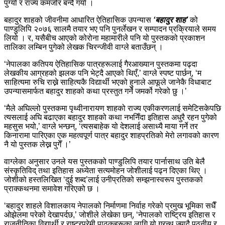
पुग्यो र राज्य कमजोर बन्दै गयो ।
बहादुर शाहको जीवनीमा आधारित ऐतिहासिक उपन्यास
‘बहादुर शाह’
को
पाण्डुलिपि २०७६ सालमै तयार भए पनि पुनर्लेखन र सम्पादन प्रक्रियाले समय
लियो । र, यसैबीच आएको कोरोना महामारीले पनि यो पुस्तकको प्रकाशन
तालिका लम्बिन पुगेको लेखक चिरन्जीवी वाग्ले बताउँछन् ।
‘नेपालका कतिपय ऐतिहासिक पात्रहरूलाई गैरआख्यान पुस्तकमा पढ्दा
लेखकीय आग्रहको झलक पनि भेट्दै आएको थिएँ,’ वाग्ले स्पष्ट पार्छन्, ‘म
साहित्यमा रुचि राख्ने साहित्यकै विद्यार्थी भएको हुनाले आफूले जानेकै विधाबाट
उपन्यासमार्फत बहादुर शाहको कथा प्रस्तुत गर्ने जमर्को गरेको छु ।’
‘मैले अघिल्लो पुस्तकमा पृथ्वीनारायण शाहको राज्य एकीकरणलाई समेटिसकेपछि
त्यसलाई अघि बढाएका बहादुर शाहको कथा नभनिँदा इतिहास अधुरै रहन पुगेको
महसुस भयो,’ वाग्ले भन्छन्, ‘त्यसबाहेक यो देशलाई असाध्यै माया गर्ने तर
किनारामा पारिएका एक महत्वपूर्ण पात्र बहादुर शाहप्रतिको मेरो लगावको कारण
नै यो पुस्तक लेख्न पुगेँ ।’
वाग्लेका अनुसार उनले यस पुस्तकको पाण्डुलिपि तयार पार्नासाथ उति बेलै
संस्कृतिविद् तथा इतिहास अध्येता सत्यमोहन जोशीलाई पढ्न दिएका थिए ।
जोशीको हस्तलिखित ‘दुई शब्द’लाई उनीप्रतिको सम्झनास्वरूप पुस्तकको
प्राक्कथनमा समावेश गरिएको छ ।
‘बहादुर शाहले विशालकाय नेपालको निर्माणमा निर्वाह गरेको प्रमुख भूमिका सधैँ
ओझेलमा परेको देखापर्दछ,’ जोशीले लेखेका छन्, ‘नेपालको राष्ट्रिय इतिहास र
राजनीतिका विद्यार्थी र राष्ट्रप्रेमी पाठकहरूका लागि यो ग्रन्थ ज्यादै पठनीय र