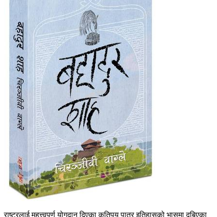
राष्ट्रलाई महत्त्वपूर्ण योगदान दिएका कतिपय पात्र इतिहासको भासमा दबिएका