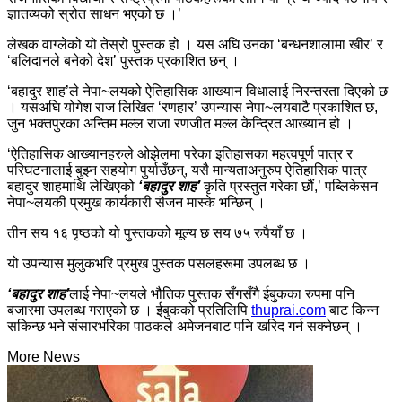
ज्ञातव्यको स्रोत साधन भएको छ ।’
लेखक वाग्लेको यो तेस्रो पुस्तक हो । यस अघि उनका ‘बन्धनशालामा खीर’ र
‘बलिदानले बनेको देश’ पुस्तक प्रकाशित छन् ।
‘बहादुर शाह’ले नेपा~लयको ऐतिहासिक आख्यान विधालाई निरन्तरता दिएको छ
। यसअघि योगेश राज लिखित ‘रणहार’ उपन्यास नेपा~लयबाटै प्रकाशित छ,
जुन भक्तपुरका अन्तिम मल्ल राजा रणजीत मल्ल केन्द्रित आख्यान हो ।
‘ऐतिहासिक आख्यानहरुले ओझेलमा परेका इतिहासका महत्वपूर्ण पात्र र
परिघटनालाई बुझ्न सहयोग पुर्याउँछन्, यसै मान्यताअनुरुप ऐतिहासिक पात्र
बहादुर शाहमाथि लेखिएको
‘बहादुर शाह’
कृति प्रस्तुत गरेका छौं,’ पब्लिकेसन
नेपा~लयकी प्रमुख कार्यकारी सैजन मास्के भन्छिन् ।
तीन सय १६ पृष्ठको यो पुस्तकको मूल्य छ सय ७५ रुपैयाँ छ ।
यो उपन्यास मुलुकभरि प्रमुख पुस्तक पसलहरूमा उपलब्ध छ ।
‘बहादुर शाह’
लाई नेपा~लयले भौतिक पुस्तक सँगसँगै ईबुकका रुपमा पनि
बजारमा उपलब्ध गराएको छ । ईबुकको प्रतिलिपि
thuprai.com
बाट किन्न
सकिन्छ भने संसारभरिका पाठकले अमेजनबाट पनि खरिद गर्न सक्नेछन् ।
More News