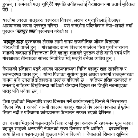
हुन्छन् । समयको पत्र थुप्रिँदै गएपछि उनीहरूलाई गैरआख्यानमा उतार्न मुस्किल
पर्छ ।
यस्तोमा त्यस्ता पात्रहरू वरपरका विवरण, लक्षण र प्रवृत्तिलाई केलाएर
आख्यानका रूपमा प्रस्तुत गरिन्छ । यसै सन्दर्भमा पब्लिकेसन नेपा~लयले नयाँ
पुस्तक
‘बहादुर शाह’
प्रकाशन गरेको छ ।
‘बहादुर शाह’
पुस्तकका लेखक लामो समय राजनीतिक जीवन बिताएका
चिरञ्जीवी वाग्ले हुन् । गोरखाबाट राज्य विस्तार थालेका पिता पृथ्वीनारायण
शाहको कदमलाई निरन्तरता दिने बहादुर शाहबारे पुस्तक लेख्ने वाग्ले स्वयं पनि
गोरखाबाट तीनपटक सांसद निर्वाचित भई मन्त्री बनेका व्यक्ति हुन् ।
नेपालको इतिहास पढ्दै आएका पाठकहरूका निम्ति बहादुर शाह साहसिक र
स्वप्नद्रष्टा पात्र हुन् । योग्य पिताका सुयोग्य पुत्र अथवा अभागी राजकुमारका
नाममा पनि उनलाई इतिहासमा उल्लेख गरिएको छ । कतिपय इतिहासकारले त
उनलाई राष्ट्रिय विभूतिभन्दा माथिको योगदान दिएका तर विभूति नबनाइएका
पात्र पनि भनेका छन् ।
पिता पृथ्वीको निधनपछि राज्य विस्तार गर्ने कार्यभारलाई यिनले नै निरन्तरता
दिएका थिए । आफ्नो नायबी कालमा बहादुर शाहले नेपालको नक्सालाई पूर्वमा
टिष्टा नदी र पश्चिममा कांगडासम्म फैलाउन सफल भएको देखिन्छ ।
तर, दरबारभित्रको षड्यन्त्रकै सिकार भई युवा अवस्थामै रहस्यमय मृत्यु भएका
बहादुर शाहको अन्त्यसँगै नेपालको राज्य विस्तार पनि थामियो । दरबारभित्र
हत्या हिंसा र षड्यन्त्रको शृंखला पनि बाक्लियो । नेपालको सिमाना खुम्चिन