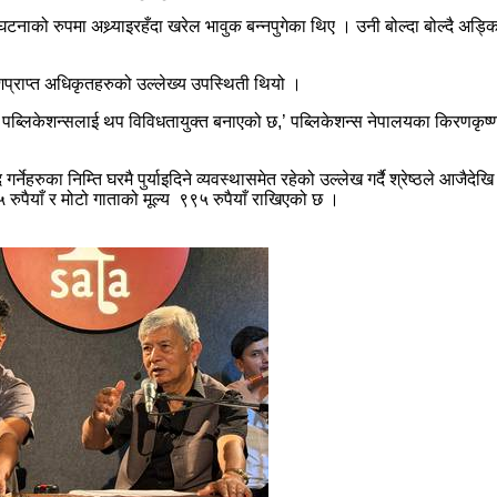
ःखद् घटनाको रुपमा अथ्र्याइरहँदा खरेल भावुक बन्नपुगेका थिए । उनी बोल्दा बोल्दै 
वकाशप्राप्त अधिकृतहरुको उल्लेख्य उपस्थिती थियो ।
ो पब्लिकेशन्सलाई थप विविधतायुक्त बनाएको छ,’ पब्लिकेशन्स नेपालयका किरणकृष्ण
द गर्नेहरुका निम्ति घरमै पुर्याइदिने व्यवस्थासमेत रहेको उल्लेख गर्दै श्रेष्ठले 
ुपैयाँ र मोटो गाताको मूल्य ९९५ रुपैयाँ राखिएको छ ।