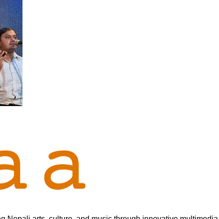
 Nepali arts, culture, and music through innovative multimedia 