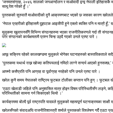
‘जनमतसंग्रह, २०४६ सालको जनआन्दोलन र माओवादी द्वन्द्व नेपाली इतिहासकै महत्
सामू पेश गरेको हुँ ।’
पुस्तकको सुरुवातै माओवादीको दुनै आक्रमणबाट भएको छ जसका कारण खरेलले प
‘नेपाल प्रहरीको इतिहासमै दुइपटक आइजीपी हुने एक्लो ब्यक्ति पनि म मात्रै हुँ
मुलुकमा खुलापनसँगै विभिन्न संगठनहरुमा भएका राजनीतिकरणले गर्दा ती संगठनह
परेर संगठनको कार्यक्षमतामै प्रश्न चिन्ह उठ्दै गएको उनले प्रष्ट पारे ।
आफू सक्रिय रहेको कालखण्डमा मुलुकले भोगेका घटनाहरुको बास्तविकताले सदैव
‘पुस्तकमा यथार्थ राख्न खोज्दा कतिपयलाई नमिठो लाग्ने सन्दर्भ आएको हुनसक्छ,’
आफ्नो कसैप्रति पनि आग्रह वा पूर्वाग्रह नरहेको पनि उनले प्रष्ट पारे ।
खरेल कुनै समय नेपालको राष्ट्रिय फुटबल टोलीका कप्तान पनि हुन् । फुटबल खेल्ने
‘एउटा खेलाडी जहिले पनि अनुशासित मात्र होइन विषम परिस्थितीसँग लड्ने, कहिल्य
परिस्थितीको सामना गर्न सिकाएको थियो ।’
कार्यक्रममा बोल्दै पूर्व राष्ट्रपति यादवले मुलुकको महत्वपूर्ण घटनाक्रमका साक्
खरेलसँगको संवादअघि राजनीतिशास्त्री शर्माले पुस्तकको विश्लेषण गर्दै एउटा प्र