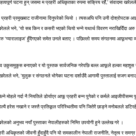
वपूर्ण घटना हुन् जसमा म प्रहरी अधिकृतका रुपमा सक्रिय रहेँ,’ संवादमा खरेलले 
्रहरी प्रमुखबाट राजीनामा दिनुपरेको थियो । त्यसअघि पनि उनी दोश्रोपटक आइ
,’ खरेलले भने, ‘यो सब किन र कसरी भएको थियो भन्ने यथार्थ विवरण नराखिदिँदा अरु 
रु ‘प्यारालाइज’ हुँदैगएको समेत उनले बताए । पछिल्लो समय संगठनमा आफूभन्दा व
 उकुसमुकुस बनाएको र यो पुस्तक सार्वजनिक गरेपछि बल्ल आफूले हल्का महशुस ग
 खरेलले भने, ‘मुलुक र संगठनले भोगेका घटना दर्शाउँदै आगामी पुस्तालाई सजग बनाउन
 मोहले गर्दा नै नियतिले डोर्याएर आफू प्रहरी बन्न पुगेको र कर्मले आइजीपीसम्म पु
ै हरेस नखाने र जस्तै प्रतिकूल परिस्थितीमा पनि जितेरै छाड्ने मनोबलले डटिरहेक
षी खरेलको अनुभव नयाँ पुस्ताका नेपालीहरुको निम्ति उपयोगी हुने उल्लेख गरे ।
हरी अधिकृतको जीवनी हुँदाहुँदै पनि यो समकालीन नेपाली राजनीति, नेतृत्व र समग्र 